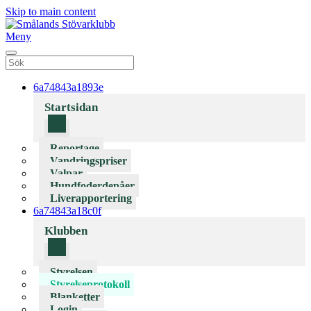
Skip to main content
Meny
6a74843a1893e
Startsidan
Reportage
Vandringspriser
Valpar
Hundfoderdepåer
Liverapportering
6a74843a18c0f
Klubben
Styrelsen
Styrelseprotokoll
Blanketter
Login