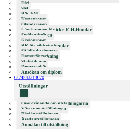
DM
SM
Räv-SM
Kostaprovet
Ölandsräven
Länskampen för icke JCH-Hundar
Smålandsräven
Eksjöprovet
RR för vildsvinshundar
Så blir du domare
Domarförteckning
Statistik mm
Domarenkät
Ansökan om diplom
6a74843a13070
Utställningar
Övergripande om utställningarna
Värnamoutställningen
Eksjöutställningen
Åsedautställningen
Anmälan till utställning