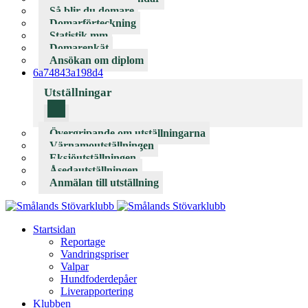
Så blir du domare
Domarförteckning
Statistik mm
Domarenkät
Ansökan om diplom
6a74843a198d4
Utställningar
Övergripande om utställningarna
Värnamoutställningen
Eksjöutställningen
Åsedautställningen
Anmälan till utställning
Startsidan
Reportage
Vandringspriser
Valpar
Hundfoderdepåer
Liverapportering
Klubben