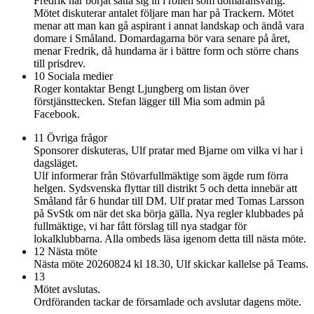
Fredrik har börjat sätta sig in i rollen som domaransvarig.
Mötet diskuterar antalet följare man har på Trackern. Mötet
menar att man kan gå aspirant i annat landskap och ändå vara
domare i Småland. Domardagarna bör vara senare på året,
menar Fredrik, då hundarna är i bättre form och större chans
till prisdrev.
10 Sociala medier
Roger kontaktar Bengt Ljungberg om listan över
förstjänsttecken. Stefan lägger till Mia som admin på
Facebook.
11 Övriga frågor
Sponsorer diskuteras, Ulf pratar med Bjarne om vilka vi har i
dagsläget.
Ulf informerar från Stövarfullmäktige som ägde rum förra
helgen. Sydsvenska flyttar till distrikt 5 och detta innebär att
Småland får 6 hundar till DM. Ulf pratar med Tomas Larsson
på SvStk om när det ska börja gälla. Nya regler klubbades på
fullmäktige, vi har fått förslag till nya stadgar för
lokalklubbarna. Alla ombeds läsa igenom detta till nästa möte.
12 Nästa möte
Nästa möte 20260824 kl 18.30, Ulf skickar kallelse på Teams.
13
Mötet avslutas.
Ordföranden tackar de församlade och avslutar dagens möte.