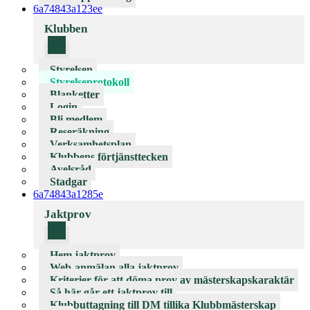
6a74843a123ee
Klubben
Styrelsen
Styrelseprotokoll
Blanketter
Login
Bli medlem
Reseräkning
Verksamhetsplan
Klubbens förtjänsttecken
Avelsråd
Stadgar
6a74843a1285e
Jaktprov
Hem jaktprov
Web-anmälan alla jaktprov
Kriterier för att döma prov av mästerskapskaraktär
Så här går ett jaktprov till
Klubbuttagning till DM tillika Klubbmästerskap