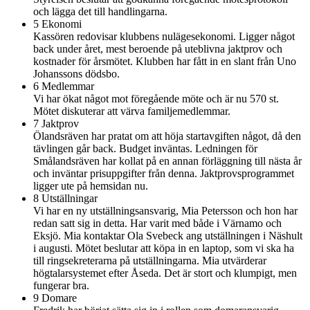
och lägga det till handlingarna.
5 Ekonomi
Kassören redovisar klubbens nulägesekonomi. Ligger något
back under året, mest beroende på uteblivna jaktprov och
kostnader för årsmötet. Klubben har fått in en slant från Uno
Johanssons dödsbo.
6 Medlemmar
Vi har ökat något mot föregående möte och är nu 570 st.
Mötet diskuterar att värva familjemedlemmar.
7 Jaktprov
Ölandsräven har pratat om att höja startavgiften något, då den
tävlingen går back. Budget inväntas. Ledningen för
Smålandsräven har kollat på en annan förläggning till nästa år
och inväntar prisuppgifter från denna. Jaktprovsprogrammet
ligger ute på hemsidan nu.
8 Utställningar
Vi har en ny utställningsansvarig, Mia Petersson och hon har
redan satt sig in detta. Har varit med både i Värnamo och
Eksjö. Mia kontaktar Ola Svebeck ang utställningen i Näshult
i augusti. Mötet beslutar att köpa in en laptop, som vi ska ha
till ringsekreterarna på utställningarna. Mia utvärderar
högtalarsystemet efter Åseda. Det är stort och klumpigt, men
fungerar bra.
9 Domare