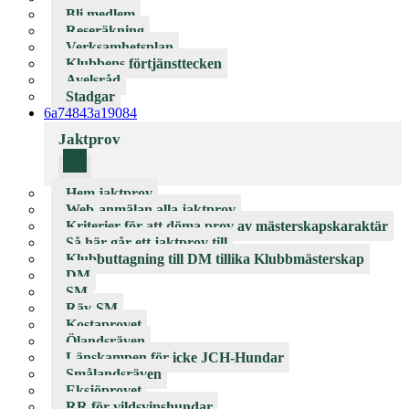
Bli medlem
Reseräkning
Verksamhetsplan
Klubbens förtjänsttecken
Avelsråd
Stadgar
6a74843a19084
Jaktprov
Hem jaktprov
Web-anmälan alla jaktprov
Kriterier för att döma prov av mästerskapskaraktär
Så här går ett jaktprov till
Klubbuttagning till DM tillika Klubbmästerskap
DM
SM
Räv-SM
Kostaprovet
Ölandsräven
Länskampen för icke JCH-Hundar
Smålandsräven
Eksjöprovet
RR för vildsvinshundar