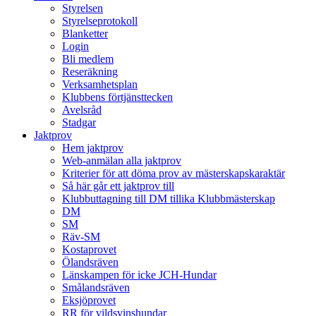
Styrelsen
Styrelseprotokoll
Blanketter
Login
Bli medlem
Reseräkning
Verksamhetsplan
Klubbens förtjänsttecken
Avelsråd
Stadgar
Jaktprov
Hem jaktprov
Web-anmälan alla jaktprov
Kriterier för att döma prov av mästerskapskaraktär
Så här går ett jaktprov till
Klubbuttagning till DM tillika Klubbmästerskap
DM
SM
Räv-SM
Kostaprovet
Ölandsräven
Länskampen för icke JCH-Hundar
Smålandsräven
Eksjöprovet
RR för vildsvinshundar