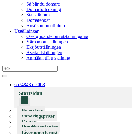
Så blir du domare
Domarförteckning
Statistik mm
Domarenkät
Ansökan om diplom
Utställningar
Övergripande om utställningarna
Värnamoutställningen
Eksjöutställningen
Åsedautställningen
Anmälan till utställning
6a74843a120b8
Startsidan
Reportage
Vandringspriser
Valpar
Hundfoderdepåer
Liverapportering