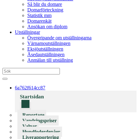
Så blir du domare
Domarförteckning
Statistik mm
Domarenkät
Ansökan om diplom
Utställningar
Övergripande om utställningarna
Värnamoutställningen
Eksjöutställningen
Åsedautställningen
Anmälan till utställning
6a762f614cc87
Startsidan
Reportage
Vandringspriser
Valpar
Hundfoderdepåer
Liverapportering