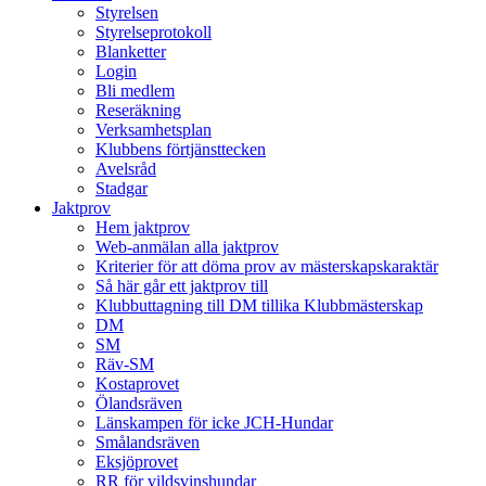
Styrelsen
Styrelseprotokoll
Blanketter
Login
Bli medlem
Reseräkning
Verksamhetsplan
Klubbens förtjänsttecken
Avelsråd
Stadgar
Jaktprov
Hem jaktprov
Web-anmälan alla jaktprov
Kriterier för att döma prov av mästerskapskaraktär
Så här går ett jaktprov till
Klubbuttagning till DM tillika Klubbmästerskap
DM
SM
Räv-SM
Kostaprovet
Ölandsräven
Länskampen för icke JCH-Hundar
Smålandsräven
Eksjöprovet
RR för vildsvinshundar