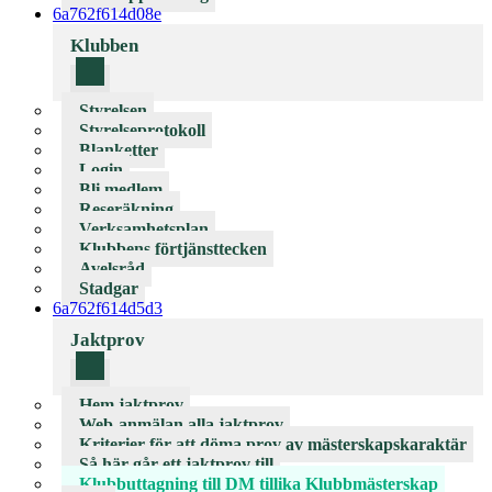
6a762f614d08e
Klubben
Styrelsen
Styrelseprotokoll
Blanketter
Login
Bli medlem
Reseräkning
Verksamhetsplan
Klubbens förtjänsttecken
Avelsråd
Stadgar
6a762f614d5d3
Jaktprov
Hem jaktprov
Web-anmälan alla jaktprov
Kriterier för att döma prov av mästerskapskaraktär
Så här går ett jaktprov till
Klubbuttagning till DM tillika Klubbmästerskap