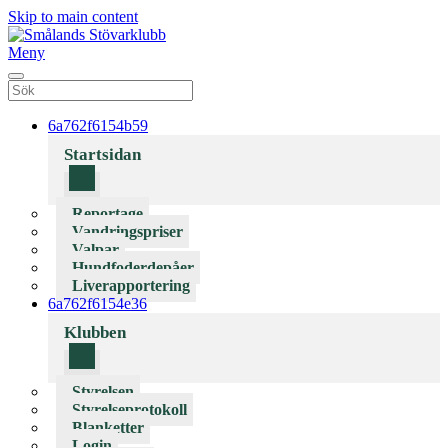
Skip to main content
Meny
6a762f6154b59
Startsidan
Reportage
Vandringspriser
Valpar
Hundfoderdepåer
Liverapportering
6a762f6154e36
Klubben
Styrelsen
Styrelseprotokoll
Blanketter
Login