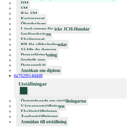
DM
SM
Räv-SM
Kostaprovet
Ölandsräven
Länskampen för icke JCH-Hundar
Smålandsräven
Eksjöprovet
RR för vildsvinshundar
Så blir du domare
Domarförteckning
Statistik mm
Domarenkät
Ansökan om diplom
6a762f614ddd8
Utställningar
Övergripande om utställningarna
Värnamoutställningen
Eksjöutställningen
Åsedautställningen
Anmälan till utställning