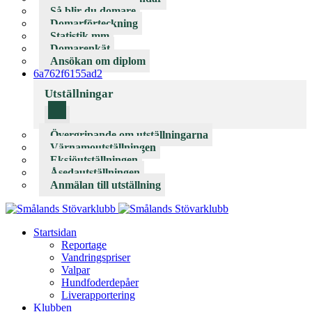
Så blir du domare
Domarförteckning
Statistik mm
Domarenkät
Ansökan om diplom
6a762f6155ad2
Utställningar
Övergripande om utställningarna
Värnamoutställningen
Eksjöutställningen
Åsedautställningen
Anmälan till utställning
Startsidan
Reportage
Vandringspriser
Valpar
Hundfoderdepåer
Liverapportering
Klubben