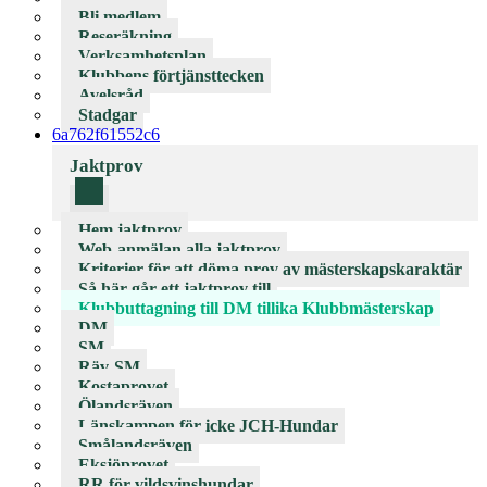
Bli medlem
Reseräkning
Verksamhetsplan
Klubbens förtjänsttecken
Avelsråd
Stadgar
6a762f61552c6
Jaktprov
Hem jaktprov
Web-anmälan alla jaktprov
Kriterier för att döma prov av mästerskapskaraktär
Så här går ett jaktprov till
Klubbuttagning till DM tillika Klubbmästerskap
DM
SM
Räv-SM
Kostaprovet
Ölandsräven
Länskampen för icke JCH-Hundar
Smålandsräven
Eksjöprovet
RR för vildsvinshundar