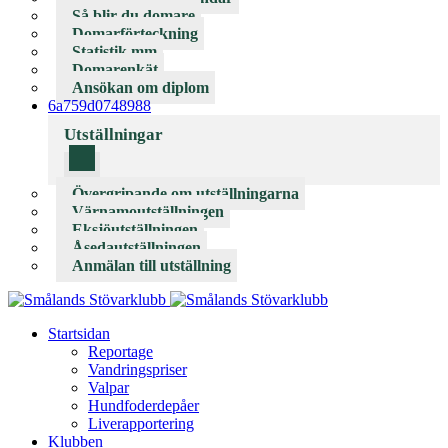
Så blir du domare
Domarförteckning
Statistik mm
Domarenkät
Ansökan om diplom
6a759d0748988
Utställningar
Övergripande om utställningarna
Värnamoutställningen
Eksjöutställningen
Åsedautställningen
Anmälan till utställning
Startsidan
Reportage
Vandringspriser
Valpar
Hundfoderdepåer
Liverapportering
Klubben