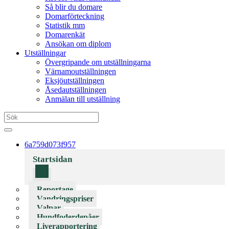
Så blir du domare
Domarförteckning
Statistik mm
Domarenkät
Ansökan om diplom
Utställningar
Övergripande om utställningarna
Värnamoutställningen
Eksjöutställningen
Åsedautställningen
Anmälan till utställning
6a759d073f957
Startsidan
Reportage
Vandringspriser
Valpar
Hundfoderdepåer
Liverapportering