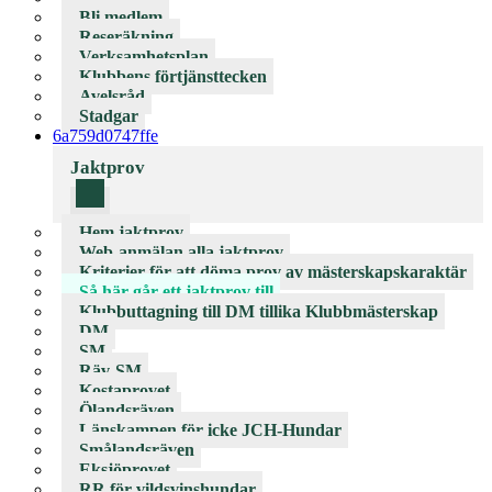
Bli medlem
Reseräkning
Verksamhetsplan
Klubbens förtjänsttecken
Avelsråd
Stadgar
6a759d0747ffe
Jaktprov
Hem jaktprov
Web-anmälan alla jaktprov
Kriterier för att döma prov av mästerskapskaraktär
Så här går ett jaktprov till
Klubbuttagning till DM tillika Klubbmästerskap
DM
SM
Räv-SM
Kostaprovet
Ölandsräven
Länskampen för icke JCH-Hundar
Smålandsräven
Eksjöprovet
RR för vildsvinshundar