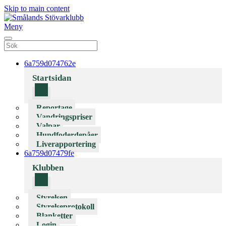
Skip to main content
Meny
6a759d074762e
Startsidan
Reportage
Vandringspriser
Valpar
Hundfoderdepåer
Liverapportering
6a759d07479fe
Klubben
Styrelsen
Styrelseprotokoll
Blanketter
Login