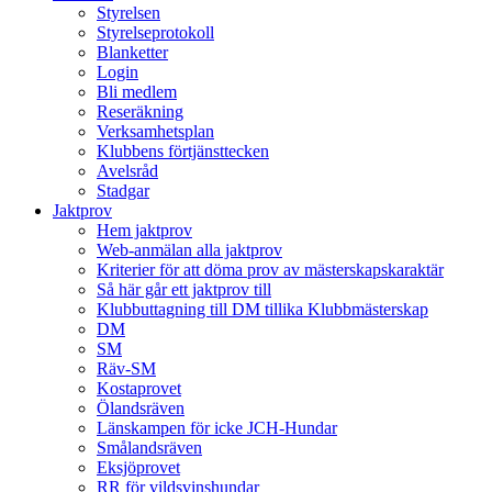
Styrelsen
Styrelseprotokoll
Blanketter
Login
Bli medlem
Reseräkning
Verksamhetsplan
Klubbens förtjänsttecken
Avelsråd
Stadgar
Jaktprov
Hem jaktprov
Web-anmälan alla jaktprov
Kriterier för att döma prov av mästerskapskaraktär
Så här går ett jaktprov till
Klubbuttagning till DM tillika Klubbmästerskap
DM
SM
Räv-SM
Kostaprovet
Ölandsräven
Länskampen för icke JCH-Hundar
Smålandsräven
Eksjöprovet
RR för vildsvinshundar