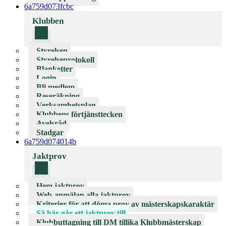
6a759d073fcbc
Klubben
Styrelsen
Styrelseprotokoll
Blanketter
Login
Bli medlem
Reseräkning
Verksamhetsplan
Klubbens förtjänsttecken
Avelsråd
Stadgar
6a759d074014b
Jaktprov
Hem jaktprov
Web-anmälan alla jaktprov
Kriterier för att döma prov av mästerskapskaraktär
Så här går ett jaktprov till
Klubbuttagning till DM tillika Klubbmästerskap