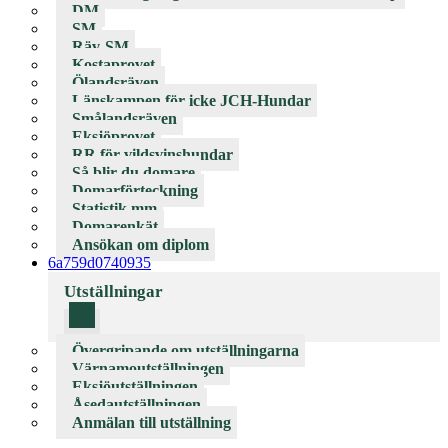
DM
SM
Räv-SM
Kostaprovet
Ölandsräven
Länskampen för icke JCH-Hundar
Smålandsräven
Eksjöprovet
RR för vildsvinshundar
Så blir du domare
Domarförteckning
Statistik mm
Domarenkät
Ansökan om diplom
6a759d0740935
Utställningar
Övergripande om utställningarna
Värnamoutställningen
Eksjöutställningen
Åsedautställningen
Anmälan till utställning