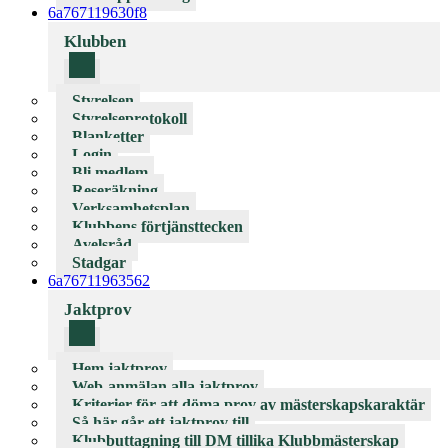
6a767119630f8
Klubben
Styrelsen
Styrelseprotokoll
Blanketter
Login
Bli medlem
Reseräkning
Verksamhetsplan
Klubbens förtjänsttecken
Avelsråd
Stadgar
6a76711963562
Jaktprov
Hem jaktprov
Web-anmälan alla jaktprov
Kriterier för att döma prov av mästerskapskaraktär
Så här går ett jaktprov till
Klubbuttagning till DM tillika Klubbmästerskap