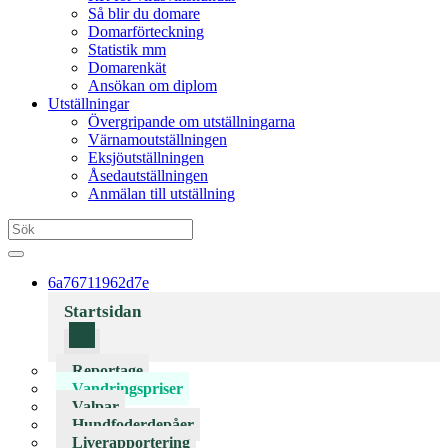
Så blir du domare
Domarförteckning
Statistik mm
Domarenkät
Ansökan om diplom
Utställningar
Övergripande om utställningarna
Värnamoutställningen
Eksjöutställningen
Åsedautställningen
Anmälan till utställning
6a76711962d7e
Startsidan
Reportage
Vandringspriser
Valpar
Hundfoderdepåer
Liverapportering