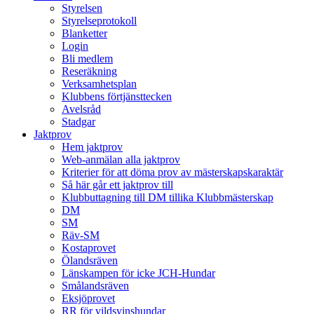
Styrelsen
Styrelseprotokoll
Blanketter
Login
Bli medlem
Reseräkning
Verksamhetsplan
Klubbens förtjänsttecken
Avelsråd
Stadgar
Jaktprov
Hem jaktprov
Web-anmälan alla jaktprov
Kriterier för att döma prov av mästerskapskaraktär
Så här går ett jaktprov till
Klubbuttagning till DM tillika Klubbmästerskap
DM
SM
Räv-SM
Kostaprovet
Ölandsräven
Länskampen för icke JCH-Hundar
Smålandsräven
Eksjöprovet
RR för vildsvinshundar