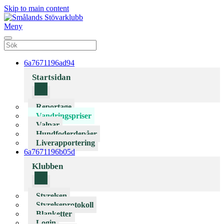
Skip to main content
Meny
6a7671196ad94
Startsidan
Reportage
Vandringspriser
Valpar
Hundfoderdepåer
Liverapportering
6a7671196b05d
Klubben
Styrelsen
Styrelseprotokoll
Blanketter
Login