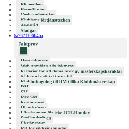
Bli medlem
Reseräkning
Verksamhetsplan
Klubbens förtjänsttecken
Avelsråd
Stadgar
6a7671196b4ba
Jaktprov
Hem jaktprov
Web-anmälan alla jaktprov
Kriterier för att döma prov av mästerskapskaraktär
Så här går ett jaktprov till
Klubbuttagning till DM tillika Klubbmästerskap
DM
SM
Räv-SM
Kostaprovet
Ölandsräven
Länskampen för icke JCH-Hundar
Smålandsräven
Eksjöprovet
RR för vildsvinshundar