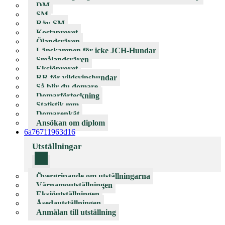
DM
SM
Räv-SM
Kostaprovet
Ölandsräven
Länskampen för icke JCH-Hundar
Smålandsräven
Eksjöprovet
RR för vildsvinshundar
Så blir du domare
Domarförteckning
Statistik mm
Domarenkät
Ansökan om diplom
6a76711963d16
Utställningar
Övergripande om utställningarna
Värnamoutställningen
Eksjöutställningen
Åsedautställningen
Anmälan till utställning