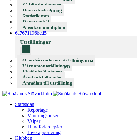
Så blir du domare
Domarförteckning
Statistik mm
Domarenkät
Ansökan om diplom
6a7671196bcd5
Utställningar
Övergripande om utställningarna
Värnamoutställningen
Eksjöutställningen
Åsedautställningen
Anmälan till utställning
Startsidan
Reportage
Vandringspriser
Valpar
Hundfoderdepåer
Liverapportering
Klubben