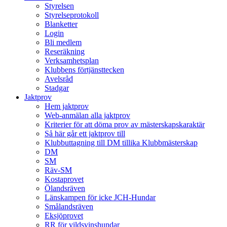
Styrelsen
Styrelseprotokoll
Blanketter
Login
Bli medlem
Reseräkning
Verksamhetsplan
Klubbens förtjänsttecken
Avelsråd
Stadgar
Jaktprov
Hem jaktprov
Web-anmälan alla jaktprov
Kriterier för att döma prov av mästerskapskaraktär
Så här går ett jaktprov till
Klubbuttagning till DM tillika Klubbmästerskap
DM
SM
Räv-SM
Kostaprovet
Ölandsräven
Länskampen för icke JCH-Hundar
Smålandsräven
Eksjöprovet
RR för vildsvinshundar