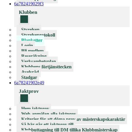
6a782419029f3
Klubben
Styrelsen
Styrelseprotokoll
Blanketter
Login
Bli medlem
Reseräkning
Verksamhetsplan
Klubbens förtjänsttecken
Avelsråd
Stadgar
6a78241902e49
Jaktprov
Hem jaktprov
Web-anmälan alla jaktprov
Kriterier för att döma prov av mästerskapskaraktär
Så här går ett jaktprov till
Klubbuttagning till DM tillika Klubbmästerskap