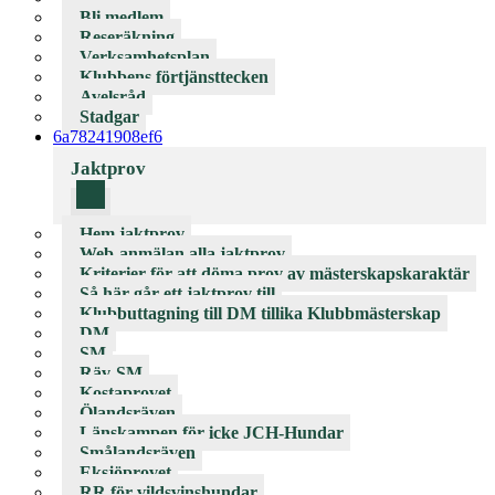
Bli medlem
Reseräkning
Verksamhetsplan
Klubbens förtjänsttecken
Avelsråd
Stadgar
6a78241908ef6
Jaktprov
Hem jaktprov
Web-anmälan alla jaktprov
Kriterier för att döma prov av mästerskapskaraktär
Så här går ett jaktprov till
Klubbuttagning till DM tillika Klubbmästerskap
DM
SM
Räv-SM
Kostaprovet
Ölandsräven
Länskampen för icke JCH-Hundar
Smålandsräven
Eksjöprovet
RR för vildsvinshundar