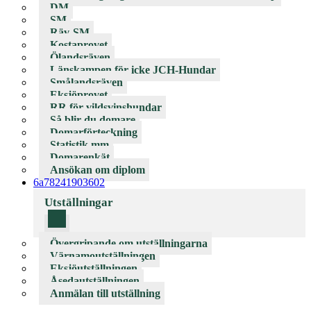
DM
SM
Räv-SM
Kostaprovet
Ölandsräven
Länskampen för icke JCH-Hundar
Smålandsräven
Eksjöprovet
RR för vildsvinshundar
Så blir du domare
Domarförteckning
Statistik mm
Domarenkät
Ansökan om diplom
6a78241903602
Utställningar
Övergripande om utställningarna
Värnamoutställningen
Eksjöutställningen
Åsedautställningen
Anmälan till utställning