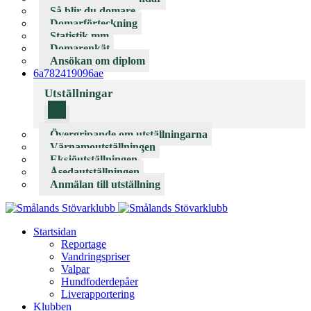
Så blir du domare
Domarförteckning
Statistik mm
Domarenkät
Ansökan om diplom
6a782419096ae
Utställningar
Övergripande om utställningarna
Värnamoutställningen
Eksjöutställningen
Åsedautställningen
Anmälan till utställning
Startsidan
Reportage
Vandringspriser
Valpar
Hundfoderdepåer
Liverapportering
Klubben