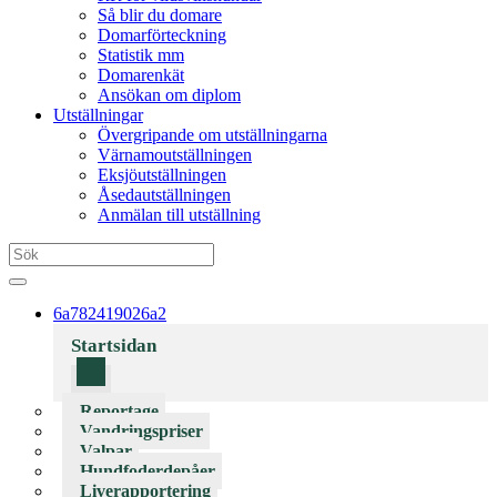
Så blir du domare
Domarförteckning
Statistik mm
Domarenkät
Ansökan om diplom
Utställningar
Övergripande om utställningarna
Värnamoutställningen
Eksjöutställningen
Åsedautställningen
Anmälan till utställning
6a782419026a2
Startsidan
Reportage
Vandringspriser
Valpar
Hundfoderdepåer
Liverapportering