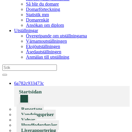
Så blir du domare
Domarförteckning
Statistik mm
Domarenkät
Ansökan om diplom
Utställningar
Övergripande om utställningarna
Värnamoutställningen
Eksjöutställningen
Åsedautställningen
Anmälan till utställning
6a782c933473c
Startsidan
Reportage
Vandringspriser
Valpar
Hundfoderdepåer
Liverapportering