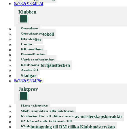
6a782c9334b24
Klubben
Styrelsen
Styrelseprotokoll
Blanketter
Login
Bli medlem
Reseräkning
Verksamhetsplan
Klubbens förtjänsttecken
Avelsråd
Stadgar
6a782c9334f8e
Jaktprov
Hem jaktprov
Web-anmälan alla jaktprov
Kriterier för att döma prov av mästerskapskaraktär
Så här går ett jaktprov till
Klubbuttagning till DM tillika Klubbmästerskap