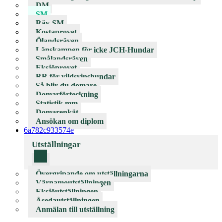
DM
SM
Räv-SM
Kostaprovet
Ölandsräven
Länskampen för icke JCH-Hundar
Smålandsräven
Eksjöprovet
RR för vildsvinshundar
Så blir du domare
Domarförteckning
Statistik mm
Domarenkät
Ansökan om diplom
6a782c933574e
Utställningar
Övergripande om utställningarna
Värnamoutställningen
Eksjöutställningen
Åsedautställningen
Anmälan till utställning