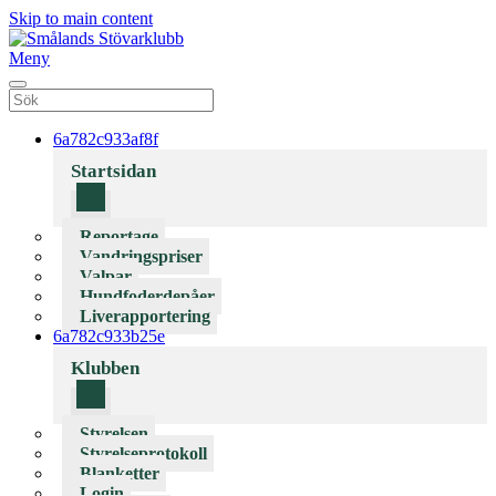
Skip to main content
Meny
6a782c933af8f
Startsidan
Reportage
Vandringspriser
Valpar
Hundfoderdepåer
Liverapportering
6a782c933b25e
Klubben
Styrelsen
Styrelseprotokoll
Blanketter
Login