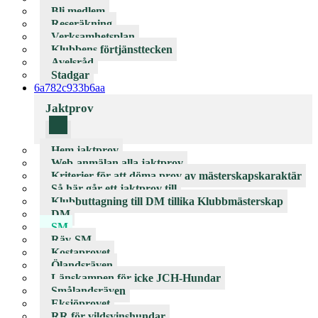
Bli medlem
Reseräkning
Verksamhetsplan
Klubbens förtjänsttecken
Avelsråd
Stadgar
6a782c933b6aa
Jaktprov
Hem jaktprov
Web-anmälan alla jaktprov
Kriterier för att döma prov av mästerskapskaraktär
Så här går ett jaktprov till
Klubbuttagning till DM tillika Klubbmästerskap
DM
SM
Räv-SM
Kostaprovet
Ölandsräven
Länskampen för icke JCH-Hundar
Smålandsräven
Eksjöprovet
RR för vildsvinshundar