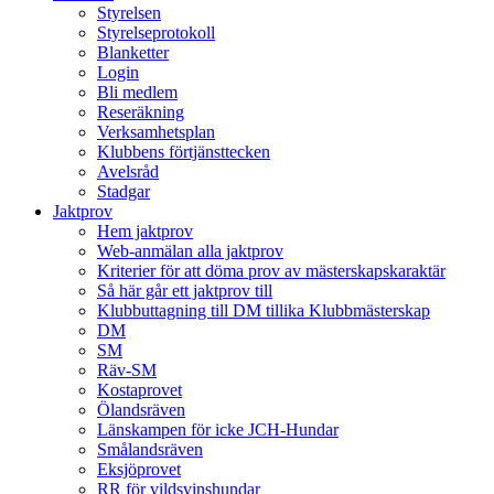
Styrelsen
Styrelseprotokoll
Blanketter
Login
Bli medlem
Reseräkning
Verksamhetsplan
Klubbens förtjänsttecken
Avelsråd
Stadgar
Jaktprov
Hem jaktprov
Web-anmälan alla jaktprov
Kriterier för att döma prov av mästerskapskaraktär
Så här går ett jaktprov till
Klubbuttagning till DM tillika Klubbmästerskap
DM
SM
Räv-SM
Kostaprovet
Ölandsräven
Länskampen för icke JCH-Hundar
Smålandsräven
Eksjöprovet
RR för vildsvinshundar