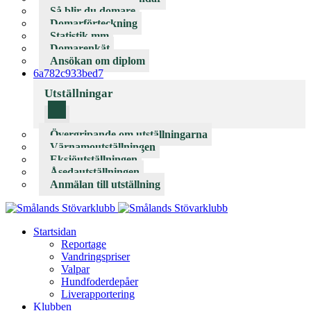
Så blir du domare
Domarförteckning
Statistik mm
Domarenkät
Ansökan om diplom
6a782c933bed7
Utställningar
Övergripande om utställningarna
Värnamoutställningen
Eksjöutställningen
Åsedautställningen
Anmälan till utställning
Startsidan
Reportage
Vandringspriser
Valpar
Hundfoderdepåer
Liverapportering
Klubben