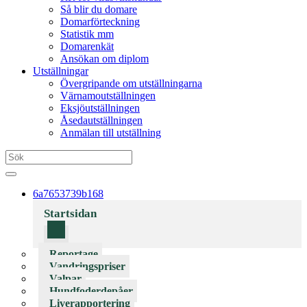
Så blir du domare
Domarförteckning
Statistik mm
Domarenkät
Ansökan om diplom
Utställningar
Övergripande om utställningarna
Värnamoutställningen
Eksjöutställningen
Åsedautställningen
Anmälan till utställning
6a7653739b168
Startsidan
Reportage
Vandringspriser
Valpar
Hundfoderdepåer
Liverapportering