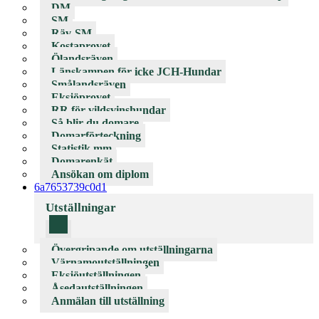
DM
SM
Räv-SM
Kostaprovet
Ölandsräven
Länskampen för icke JCH-Hundar
Smålandsräven
Eksjöprovet
RR för vildsvinshundar
Så blir du domare
Domarförteckning
Statistik mm
Domarenkät
Ansökan om diplom
6a7653739c0d1
Utställningar
Övergripande om utställningarna
Värnamoutställningen
Eksjöutställningen
Åsedautställningen
Anmälan till utställning