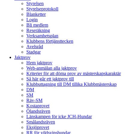
Styrelsen
Styrelseprotokoll
Blanketter
Login
Bli medlem
Reseräkning
Verksamhetsplan
Klubbens förtjänsttecken
Avelsråd
Stadgar
Jaktprov
Hem jaktprov
Web-anmälan alla jaktprov
Kriterier för att döma prov av mästerskapskaraktär
Så här går ett jaktprov till
Klubbuttagning till DM tillika Klubbmästerskap
DM
SM
Räv-SM
Kostaprovet
Ölandsräven
Länskampen för icke JCH-Hundar
Smålandsräven
Eksjöprovet
RR för vildsvinshundar