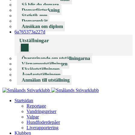
Så blir du domare
Domarförteckning
Statistik mm
Domarenkät
Ansökan om diplom
6a765373a227d
Utställningar
Övergripande om utställningarna
Värnamoutställningen
Eksjöutställningen
Åsedautställningen
Anmälan till utställning
Startsidan
Reportage
Vandringspriser
Valpar
Hundfoderdepåer
Liverapportering
Klubben