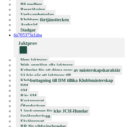
Bli medlem
Reseräkning
Verksamhetsplan
Klubbens förtjänsttecken
Avelsråd
Stadgar
6a765373a1aba
Jaktprov
Hem jaktprov
Web-anmälan alla jaktprov
Kriterier för att döma prov av mästerskapskaraktär
Så här går ett jaktprov till
Klubbuttagning till DM tillika Klubbmästerskap
DM
SM
Räv-SM
Kostaprovet
Ölandsräven
Länskampen för icke JCH-Hundar
Smålandsräven
Eksjöprovet
RR för vildsvinshundar