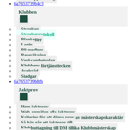
6a7653739b4c3
Klubben
Styrelsen
Styrelseprotokoll
Blanketter
Login
Bli medlem
Reseräkning
Verksamhetsplan
Klubbens förtjänsttecken
Avelsråd
Stadgar
6a7653739b8fb
Jaktprov
Hem jaktprov
Web-anmälan alla jaktprov
Kriterier för att döma prov av mästerskapskaraktär
Så här går ett jaktprov till
Klubbuttagning till DM tillika Klubbmästerskap