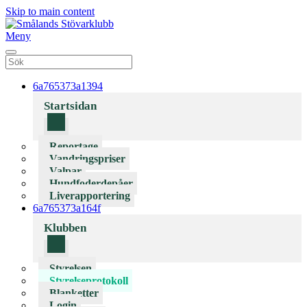
Skip to main content
Meny
6a765373a1394
Startsidan
Reportage
Vandringspriser
Valpar
Hundfoderdepåer
Liverapportering
6a765373a164f
Klubben
Styrelsen
Styrelseprotokoll
Blanketter
Login