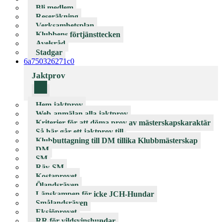
Bli medlem
Reseräkning
Verksamhetsplan
Klubbens förtjänsttecken
Avelsråd
Stadgar
6a750326271c0
Jaktprov
Hem jaktprov
Web-anmälan alla jaktprov
Kriterier för att döma prov av mästerskapskaraktär
Så här går ett jaktprov till
Klubbuttagning till DM tillika Klubbmästerskap
DM
SM
Räv-SM
Kostaprovet
Ölandsräven
Länskampen för icke JCH-Hundar
Smålandsräven
Eksjöprovet
RR för vildsvinshundar