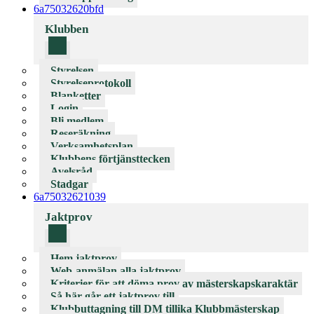
6a75032620bfd
Klubben
Styrelsen
Styrelseprotokoll
Blanketter
Login
Bli medlem
Reseräkning
Verksamhetsplan
Klubbens förtjänsttecken
Avelsråd
Stadgar
6a75032621039
Jaktprov
Hem jaktprov
Web-anmälan alla jaktprov
Kriterier för att döma prov av mästerskapskaraktär
Så här går ett jaktprov till
Klubbuttagning till DM tillika Klubbmästerskap