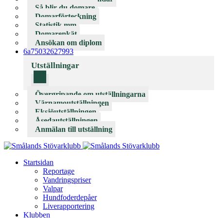
Så blir du domare
Domarförteckning
Statistik mm
Domarenkät
Ansökan om diplom
6a75032627993
Utställningar
Övergripande om utställningarna
Värnamoutställningen
Eksjöutställningen
Åsedautställningen
Anmälan till utställning
Startsidan
Reportage
Vandringspriser
Valpar
Hundfoderdepåer
Liverapportering
Klubben