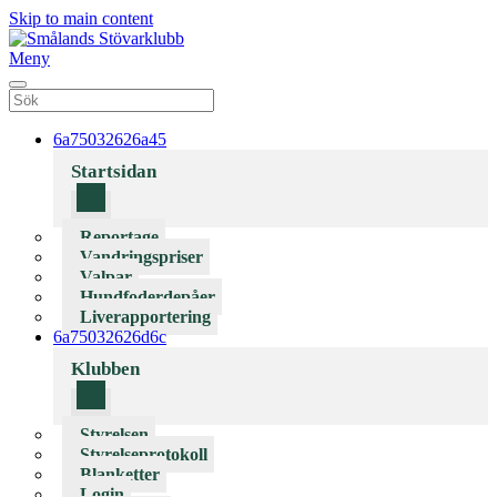
Skip to main content
Meny
6a75032626a45
Startsidan
Reportage
Vandringspriser
Valpar
Hundfoderdepåer
Liverapportering
6a75032626d6c
Klubben
Styrelsen
Styrelseprotokoll
Blanketter
Login