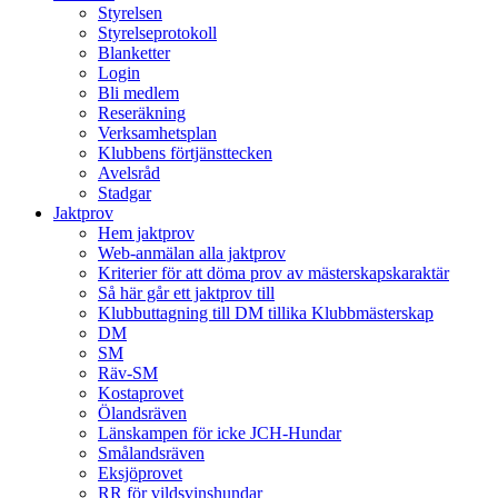
Styrelsen
Styrelseprotokoll
Blanketter
Login
Bli medlem
Reseräkning
Verksamhetsplan
Klubbens förtjänsttecken
Avelsråd
Stadgar
Jaktprov
Hem jaktprov
Web-anmälan alla jaktprov
Kriterier för att döma prov av mästerskapskaraktär
Så här går ett jaktprov till
Klubbuttagning till DM tillika Klubbmästerskap
DM
SM
Räv-SM
Kostaprovet
Ölandsräven
Länskampen för icke JCH-Hundar
Smålandsräven
Eksjöprovet
RR för vildsvinshundar