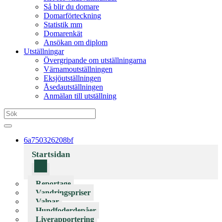
Så blir du domare
Domarförteckning
Statistik mm
Domarenkät
Ansökan om diplom
Utställningar
Övergripande om utställningarna
Värnamoutställningen
Eksjöutställningen
Åsedautställningen
Anmälan till utställning
6a750326208bf
Startsidan
Reportage
Vandringspriser
Valpar
Hundfoderdepåer
Liverapportering