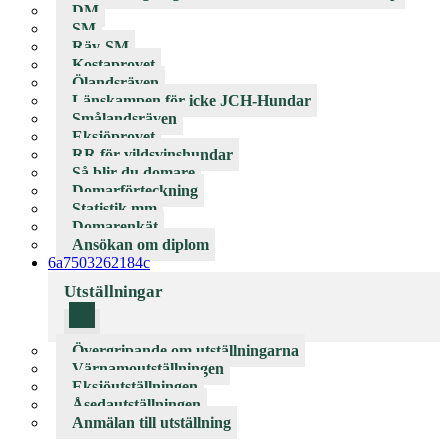
DM
SM
Räv-SM
Kostaprovet
Ölandsräven
Länskampen för icke JCH-Hundar
Smålandsräven
Eksjöprovet
RR för vildsvinshundar
Så blir du domare
Domarförteckning
Statistik mm
Domarenkät
Ansökan om diplom
6a7503262184c
Utställningar
Övergripande om utställningarna
Värnamoutställningen
Eksjöutställningen
Åsedautställningen
Anmälan till utställning