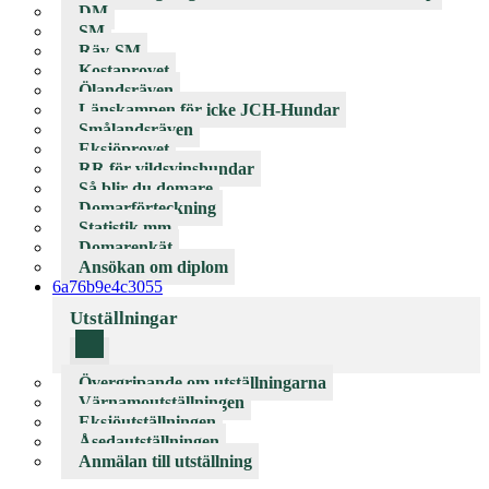
DM
SM
Räv-SM
Kostaprovet
Ölandsräven
Länskampen för icke JCH-Hundar
Smålandsräven
Eksjöprovet
RR för vildsvinshundar
Så blir du domare
Domarförteckning
Statistik mm
Domarenkät
Ansökan om diplom
6a76b9e4c3055
Utställningar
Övergripande om utställningarna
Värnamoutställningen
Eksjöutställningen
Åsedautställningen
Anmälan till utställning