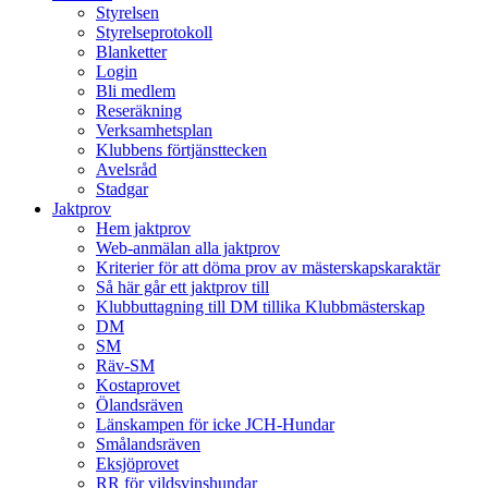
Styrelsen
Styrelseprotokoll
Blanketter
Login
Bli medlem
Reseräkning
Verksamhetsplan
Klubbens förtjänsttecken
Avelsråd
Stadgar
Jaktprov
Hem jaktprov
Web-anmälan alla jaktprov
Kriterier för att döma prov av mästerskapskaraktär
Så här går ett jaktprov till
Klubbuttagning till DM tillika Klubbmästerskap
DM
SM
Räv-SM
Kostaprovet
Ölandsräven
Länskampen för icke JCH-Hundar
Smålandsräven
Eksjöprovet
RR för vildsvinshundar