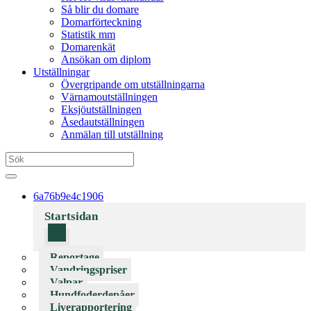
Så blir du domare
Domarförteckning
Statistik mm
Domarenkät
Ansökan om diplom
Utställningar
Övergripande om utställningarna
Värnamoutställningen
Eksjöutställningen
Åsedautställningen
Anmälan till utställning
6a76b9e4c1906
Startsidan
Reportage
Vandringspriser
Valpar
Hundfoderdepåer
Liverapportering