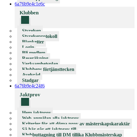
6a76b9e4c1e6c
Klubben
Styrelsen
Styrelseprotokoll
Blanketter
Login
Bli medlem
Reseräkning
Verksamhetsplan
Klubbens förtjänsttecken
Avelsråd
Stadgar
6a76b9e4c24f6
Jaktprov
Hem jaktprov
Web-anmälan alla jaktprov
Kriterier för att döma prov av mästerskapskaraktär
Så här går ett jaktprov till
Klubbuttagning till DM tillika Klubbmästerskap