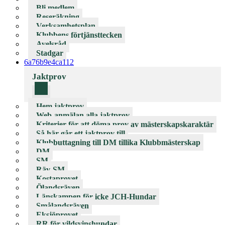
Bli medlem
Reseräkning
Verksamhetsplan
Klubbens förtjänsttecken
Avelsråd
Stadgar
6a76b9e4ca112
Jaktprov
Hem jaktprov
Web-anmälan alla jaktprov
Kriterier för att döma prov av mästerskapskaraktär
Så här går ett jaktprov till
Klubbuttagning till DM tillika Klubbmästerskap
DM
SM
Räv-SM
Kostaprovet
Ölandsräven
Länskampen för icke JCH-Hundar
Smålandsräven
Eksjöprovet
RR för vildsvinshundar