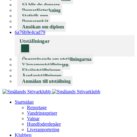
Så blir du domare
Domarförteckning
Statistik mm
Domarenkät
Ansökan om diplom
6a76b9e4cad79
Utställningar
Övergripande om utställningarna
Värnamoutställningen
Eksjöutställningen
Åsedautställningen
Anmälan till utställning
Startsidan
Reportage
Vandringspriser
Valpar
Hundfoderdepåer
Liverapportering
Klubben