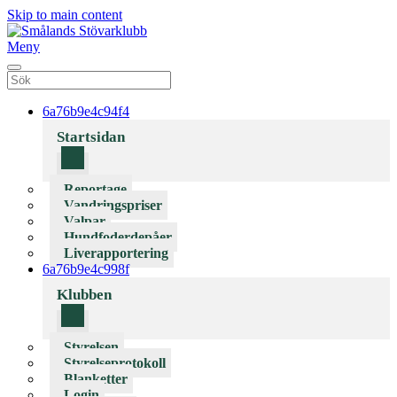
Skip to main content
Meny
6a76b9e4c94f4
Startsidan
Reportage
Vandringspriser
Valpar
Hundfoderdepåer
Liverapportering
6a76b9e4c998f
Klubben
Styrelsen
Styrelseprotokoll
Blanketter
Login