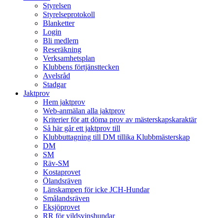
Styrelsen
Styrelseprotokoll
Blanketter
Login
Bli medlem
Reseräkning
Verksamhetsplan
Klubbens förtjänsttecken
Avelsråd
Stadgar
Jaktprov
Hem jaktprov
Web-anmälan alla jaktprov
Kriterier för att döma prov av mästerskapskaraktär
Så här går ett jaktprov till
Klubbuttagning till DM tillika Klubbmästerskap
DM
SM
Räv-SM
Kostaprovet
Ölandsräven
Länskampen för icke JCH-Hundar
Smålandsräven
Eksjöprovet
RR för vildsvinshundar