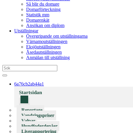
Så blir du domare
Domarförteckning
Statistik mm
Domarenkät
Ansökan om diplom
Utställningar
Övergripande om utställningarna
Värnamoutställningen
Eksjöutställningen
Åsedautställningen
Anmälan till utställning
6a76cb2ab44a1
Startsidan
Reportage
Vandringspriser
Valpar
Hundfoderdepåer
Liverapportering