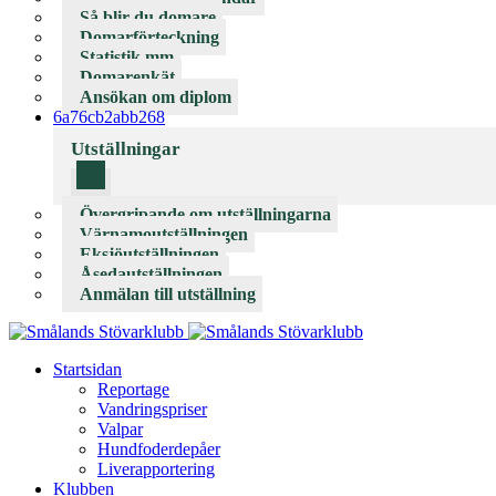
Så blir du domare
Domarförteckning
Statistik mm
Domarenkät
Ansökan om diplom
6a76cb2abb268
Utställningar
Övergripande om utställningarna
Värnamoutställningen
Eksjöutställningen
Åsedautställningen
Anmälan till utställning
Startsidan
Reportage
Vandringspriser
Valpar
Hundfoderdepåer
Liverapportering
Klubben