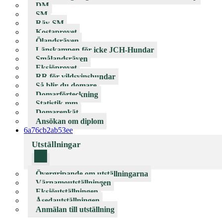
DM
SM
Räv-SM
Kostaprovet
Ölandsräven
Länskampen för icke JCH-Hundar
Smålandsräven
Eksjöprovet
RR för vildsvinshundar
Så blir du domare
Domarförteckning
Statistik mm
Domarenkät
Ansökan om diplom
6a76cb2ab53ee
Utställningar
Övergripande om utställningarna
Värnamoutställningen
Eksjöutställningen
Åsedautställningen
Anmälan till utställning