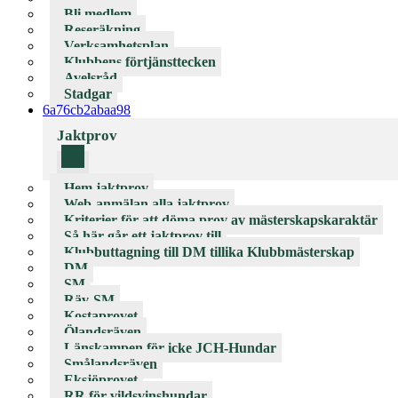
Bli medlem
Reseräkning
Verksamhetsplan
Klubbens förtjänsttecken
Avelsråd
Stadgar
6a76cb2abaa98
Jaktprov
Hem jaktprov
Web-anmälan alla jaktprov
Kriterier för att döma prov av mästerskapskaraktär
Så här går ett jaktprov till
Klubbuttagning till DM tillika Klubbmästerskap
DM
SM
Räv-SM
Kostaprovet
Ölandsräven
Länskampen för icke JCH-Hundar
Smålandsräven
Eksjöprovet
RR för vildsvinshundar