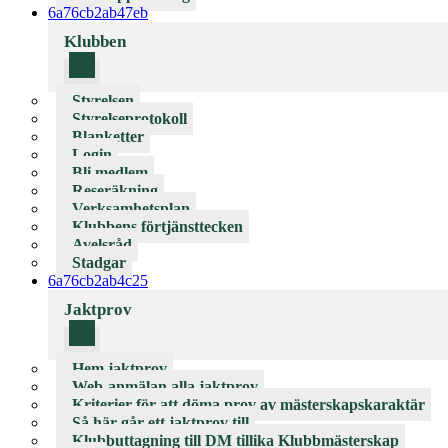
6a76cb2ab47eb
Klubben
Styrelsen
Styrelseprotokoll
Blanketter
Login
Bli medlem
Reseräkning
Verksamhetsplan
Klubbens förtjänsttecken
Avelsråd
Stadgar
6a76cb2ab4c25
Jaktprov
Hem jaktprov
Web-anmälan alla jaktprov
Kriterier för att döma prov av mästerskapskaraktär
Så här går ett jaktprov till
Klubbuttagning till DM tillika Klubbmästerskap