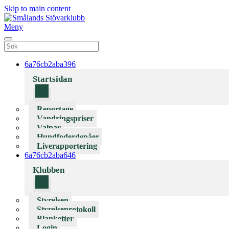
Skip to main content
Meny
6a76cb2aba396
Startsidan
Reportage
Vandringspriser
Valpar
Hundfoderdepåer
Liverapportering
6a76cb2aba646
Klubben
Styrelsen
Styrelseprotokoll
Blanketter
Login