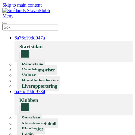
Skip to main content
Meny
6a76c19dd947a
Startsidan
Reportage
Vandringspriser
Valpar
Hundfoderdepåer
Liverapportering
6a76c19dd9734
Klubben
Styrelsen
Styrelseprotokoll
Blanketter
Login