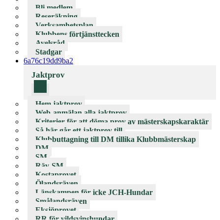
Bli medlem
Reseräkning
Verksamhetsplan
Klubbens förtjänsttecken
Avelsråd
Stadgar
6a76c19dd9ba2
Jaktprov
Hem jaktprov
Web-anmälan alla jaktprov
Kriterier för att döma prov av mästerskapskaraktär
Så här går ett jaktprov till
Klubbuttagning till DM tillika Klubbmästerskap
DM
SM
Räv-SM
Kostaprovet
Ölandsräven
Länskampen för icke JCH-Hundar
Smålandsräven
Eksjöprovet
RR för vildsvinshundar