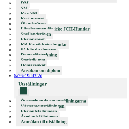
DM
SM
Räv-SM
Kostaprovet
Ölandsräven
Länskampen för icke JCH-Hundar
Smålandsräven
Eksjöprovet
RR för vildsvinshundar
Så blir du domare
Domarförteckning
Statistik mm
Domarenkät
Ansökan om diplom
6a76c19dd3f2d
Utställningar
Övergripande om utställningarna
Värnamoutställningen
Eksjöutställningen
Åsedautställningen
Anmälan till utställning