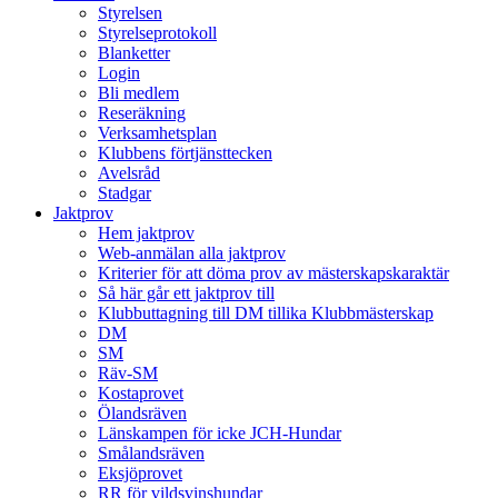
Styrelsen
Styrelseprotokoll
Blanketter
Login
Bli medlem
Reseräkning
Verksamhetsplan
Klubbens förtjänsttecken
Avelsråd
Stadgar
Jaktprov
Hem jaktprov
Web-anmälan alla jaktprov
Kriterier för att döma prov av mästerskapskaraktär
Så här går ett jaktprov till
Klubbuttagning till DM tillika Klubbmästerskap
DM
SM
Räv-SM
Kostaprovet
Ölandsräven
Länskampen för icke JCH-Hundar
Smålandsräven
Eksjöprovet
RR för vildsvinshundar