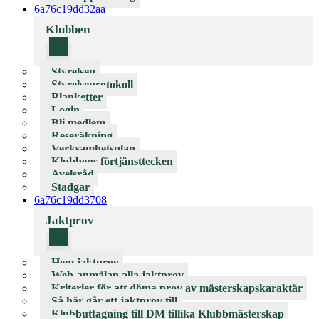
6a76c19dd32aa
Klubben
Styrelsen
Styrelseprotokoll
Blanketter
Login
Bli medlem
Reseräkning
Verksamhetsplan
Klubbens förtjänsttecken
Avelsråd
Stadgar
6a76c19dd3708
Jaktprov
Hem jaktprov
Web-anmälan alla jaktprov
Kriterier för att döma prov av mästerskapskaraktär
Så här går ett jaktprov till
Klubbuttagning till DM tillika Klubbmästerskap