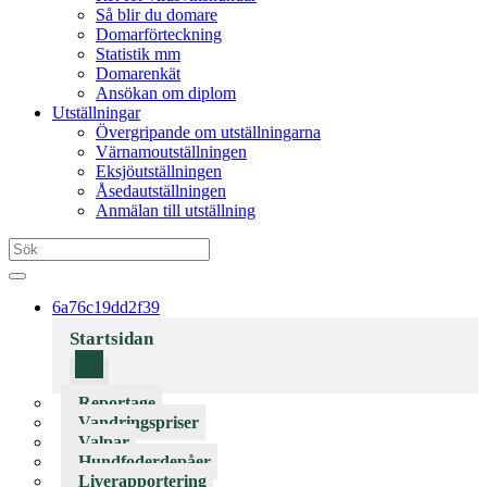
Så blir du domare
Domarförteckning
Statistik mm
Domarenkät
Ansökan om diplom
Utställningar
Övergripande om utställningarna
Värnamoutställningen
Eksjöutställningen
Åsedautställningen
Anmälan till utställning
6a76c19dd2f39
Startsidan
Reportage
Vandringspriser
Valpar
Hundfoderdepåer
Liverapportering