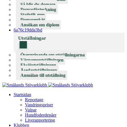
Så blir du domare
Domarförteckning
Statistik mm
Domarenkät
Ansökan om diplom
6a76c19dda3bd
Utställningar
Övergripande om utställningarna
Värnamoutställningen
Eksjöutställningen
Åsedautställningen
Anmälan till utställning
Startsidan
Reportage
Vandringspriser
Valpar
Hundfoderdepåer
Liverapportering
Klubben